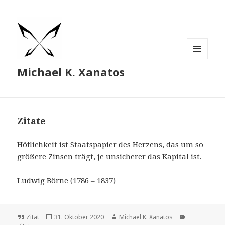
MENÜ
Michael K. Xanatos
UND
WIDGETS
Zitate
Höflichkeit ist Staatspapier des Herzens, das um so
größere Zinsen trägt, je unsicherer das Kapital ist.
Ludwig Börne (1786 – 1837)
Format
Veröffentlicht
Autor
Kategorien
Zitat
31. Oktober 2020
Michael K. Xanatos